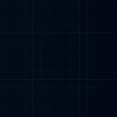
力天才中场凯塔
陷降级区，距离安
德甲再现统治力！
糕的是，其主场
樊振东连夺两分显
场均失球接近2
锋芒，国乒伦敦世
273
球队的防守形同
乒赛唯他能扛大
旗？
曼联急了！瞄准50
00万欧意甲助攻
王，1人数据碾压
273
全场，阿森纳来
主场3-0完胜对
抢！
觉。考虑到米兰
马奎尔12万续约曼
联可能性大增！有
防演练”。
别卡塞米罗，留队
267
机会高于离队
毕尔巴鄂竞技VS
梦想不容有失。
巴塞罗那：时间不
为残酷的争四之路
定的西甲焦点战
264
站点信息