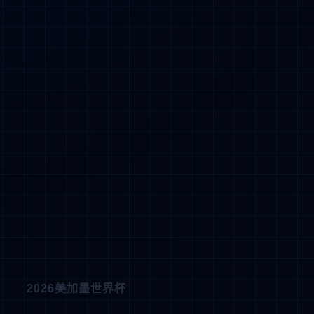
穆帅力荐！皇马砸12亿引进切尔西中场核心，葡超劲旅和意甲铁闸也一并加盟
准了切尔西的阿根
拉齐奥后卫马里
会在即
rtitalia》
报道称拜仁对他