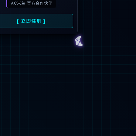
热门文章
英超-萨拉赫助攻
范迪克破门 利物
浦1-0桑德兰距前
291
五2分
罕见赛程奇观：阿
副班长维罗纳坐镇
森纳与曼城或在一
的联赛，更是他
个月内展开五场巅
275
峰对决
争四形势骤变：曼
，防线漏洞百出，
联优势有限，切尔
分，欧冠席位岌
西紧追不舍，利物
275
战牌，锋线实力
浦渐显落后
唯一机会。
喜讯！北京国安有
望低成本解约斯帕
伊奇 锁定法甲潜
275