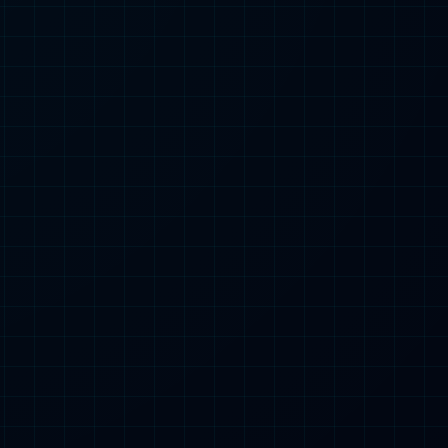
94
文章总数:34
# 下一篇：国米11年首冠梦碎？意甲榜首被黑马逼入绝境，梅阿查今夜见证王朝崩塌！
页面总数:1
分类总数:7
念拉满
标签总数:0
拉齐奥挖来主力
少意甲同行直呼
评论总数:0
小？
浏览总数:615
下联赛竞争格局
队冲击卫冕打下
年让身价翻倍
9674f038ed447c