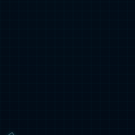
罗纳主场作战，但无论从积分排名、整体实力还是近期状态来看，均明显
胜，主场连续不胜，攻防两端均无亮点，保级压力巨大，士气低迷。AC米兰
阵容完整，攻防两端均具备较强竞争力。因此，本场比赛看好AC米兰客场
:2 0:3 1:3
特拉斯VS雷恩 时间：2026-04-19 23:15
第8位，积43分，处于联赛中游位置，距离欧战资格区有一定差距。球队
取得2胜1负的战绩，主场4-0大胜美因茨、客场0-2不敌美因茨、主场3-
球，进攻端火力充沛，场均进球超过2球，但防守端稳定性不足，仅1场零
展现出较强的攻击力，但胜负交替的走势反映出球队状态不够稳定，急需
名。
位，积50分，手握欧协联附加赛资格，欧战希望较大。球队近期状态出色