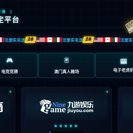
英超
意甲
法甲
德甲
西甲
欧冠
关于我
续精选五大联赛三场参考【附扫盘】英超+意
admin
2026-04-19 16:30:04
法甲
温3年1900万美元续约太阳
客场虽败仍晋级，西甲第13巴列
周日继
年为球员选项
卡诺惊险进欧协联四强
【附扫盘
0
0