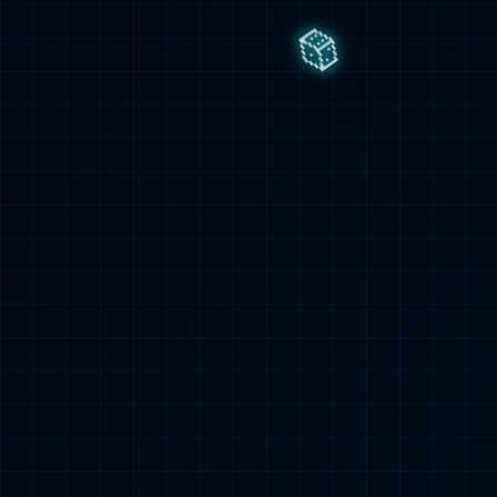
茅斯，各项比
差59球落差刺眼！两大西甲豪门
争抢，曼联死守7000万锋线不放
综合分析诺丁
西甲双雄盯上塞...
人
迷，攻防两端
#
2026-08-08
推荐：胜 比分：1:
古德温3年1900万美元续约太阳
【014意甲】 维罗
第3年为球员选项
北京时间6月2...
【维罗纳】
#
2026-08-08
本赛季表现低迷
2冠沸腾！蚌淮同庆藏内核！国米
1平8负的成绩
转费会绝境突围
平3负，主场
25至26赛季...
【AC米兰】
#
2026-08-08
法甲：大巴黎顶级操作！边缘前
本赛季表现强
锋被买断，还想用边锋换1.7亿欧
10场比赛5胜
根据意大利媒体...
转会费
近5个客场3胜
有马特奥·加
#
2026-08-08