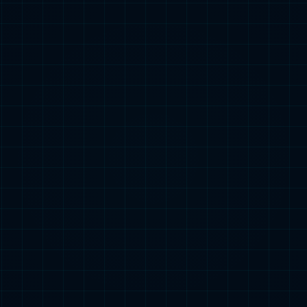
于联赛中游，无保级压力也无欧战诉求，整体实力与国米存在明显差距，
一胜一平的战绩毫无难度，最快只需两轮比赛，就能提前3轮捧起冠军奖杯
，国际米兰将在5月3日迎来主场对阵帕尔马的比赛，这场赛事极有可能成
战的蓝黑军团，势必会在全场球迷的助威声中全力取胜，用一场胜利锁定
的目标。从球队本赛季的状态来看，国米攻防两端表现稳居意甲第一，阵
对剩余对手完全具备碾压性优势，夺冠之路没有任何阻碍。
的意甲冠军，对国际米兰意义非凡，不仅是球队时隔一年再度称霸意甲，
霸主地位的有力证明。提前锁定联赛冠军后，国米也可以将全部精力投入
联赛+杯赛双冠王的壮举，书写属于蓝黑军团的全新辉煌。如今的国米众
为冠军冲刺，属于梅阿查球场的夺冠庆典，已经近在眼前。
# 上一篇：天助国际米兰：0-2，第2的那不勒斯遭意甲第9掀翻，落后榜首12分