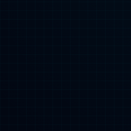
6.22日：热刺8000万报价遭秒
拒！纽卡为托纳利标价1亿，意甲
英超这个夏天的...
中场真要改换门庭？
#
2026-08-08
曝拉什福德无缘被3000万欧元买
断，联手巴萨施压老东家，曼联
从快速敲定戈登...
拒绝让步
#
2026-08-08
德甲与世界杯的交汇点：拜仁后
卫伊藤洋辉如何在侍蓝重获新生
慕尼黑仲夏的夜...
#
2026-08-07
AC米兰迅速签约法甲潜力新人，
卡尔迪纳莱加快转会节奏
在今年夏季的转...
#
2026-08-07