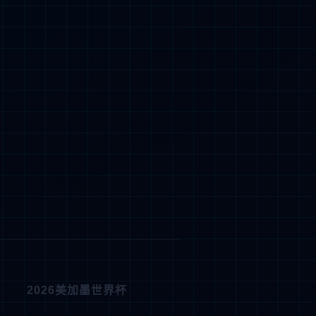
穆帅力荐！皇马砸12亿引进切尔西中场核心，葡超劲旅和意甲铁闸也一并加盟
准了切尔西的阿根
拉齐奥后卫马里