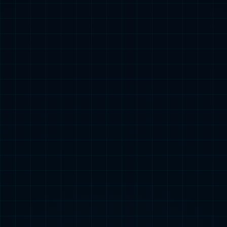
2026-03-01 00:30:05
法甲
86
交锋等维度展开分析，并给出比分预测。近
期迷茫的兄弟可以添加看看：每日方案免费
西甲：巴塞罗那VS比利亚雷亚尔,今日最新比分预测
分享+V：tc9928002.10 001双平+002主胜
当诺坎普的灯光照亮夜空，西甲两支风格迥
SP3.44√02.10 005主负+00...
异的劲旅即将展开一场关乎积分榜格局的较
量。巴塞罗那与比利亚雷亚尔的碰撞，不仅
是控球哲学与高效反击的直接对话，更是两
2026-03-01 00:30:04
西甲
92
支球队赛季目标能否实现的关键节点。本文
将从战术体系、近期状态、历史交锋及心理
法甲焦点战：勒阿弗尔vs巴黎圣日耳曼 赛事复盘与前瞻
博弈四大维度，为这场对决提供全方位解
一、两队近期状态复盘勒阿弗尔：保级压力
读。近期迷茫的兄弟可以添加看看：每日方
下的韧性之师作为上赛季法乙冠军，勒阿弗
案免费分享+V：ZZ_11...
尔本赛季重返顶级联赛后展现出令人意外的
竞争力。这支诺曼底球队在主场的表现尤为
2026-02-28 08:30:22
法甲
115
值得关注——他们并非传统意义上的"送分
童子"。年前完美收官，新年新气象新的开
2亿欧先生对决！哈兰德6战皇马3球1助攻，姆巴佩7战曼城7球1助攻
始：02.11 005胜胜+013负SP2.7√02.12 0
曼城和皇马之间的对决是欧冠赛场上的重头
06让负+008让胜SP2.89×02...