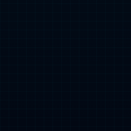
法甲
罕见赛程奇观：阿森纳与曼城或在一个月内展开五场巅峰对决
8轮
不勒
0
0
热门文章
英超-萨拉赫助攻范迪克破门 利物浦1-0桑德兰
距前五2分
289
罕见赛程奇观：阿森纳与曼城或在一个月内展
开五场巅峰对决
273
争四形势骤变：曼联优势有限，切尔西紧追不
舍，利物浦渐显落后
273
德甲再现统治力！樊振东连夺两分显锋芒，国
乒伦敦世乒赛唯他能扛大旗？