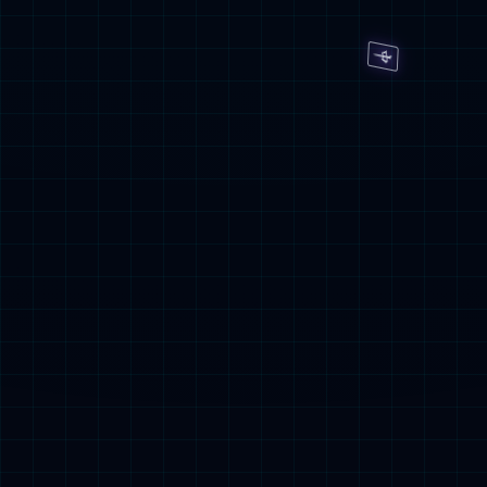
272
喜讯！北京国安有望低成本解约斯帕伊奇 锁定
法甲潜力天才中场凯塔
272
曼联急了！瞄准5000万欧意甲助攻王，1人数
据碾压全场，阿森纳来抢！
271
马奎尔12万续约曼联可能性大增！有别卡塞米
罗，留队机会高于离队
266
毕尔巴鄂竞技VS巴塞罗那：时间不定的西甲焦
点战
263
站点信息
文章总数:34