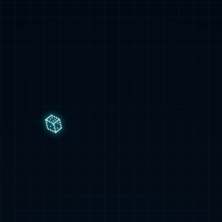
意甲榜首国际米兰客场1-3不敌博德闪耀，在两回合的对决中
处于劣势。
本赛季的欧冠，意甲共有四队参赛。在欧冠联赛阶段，没有意
甲球队获得直通名额，那不勒斯被直接淘汰，尤文图斯、国际
米兰和亚特兰大进入淘汰赛附加赛。
在欧冠淘汰赛附加赛阶段，三支出战的意甲球队均是先客后
主，但在首回合交锋中都遭遇失利。其中，十人尤文图斯客场
2-5加拉塔萨雷、亚特兰大客场0-2多特蒙德、国际米兰客场1-
3博德闪耀。
0
102
# 上一篇：意甲经典之战：国际米兰绝杀尤文图斯，德比激情再燃
# 下一篇：意甲近五个赛季红牌榜，米兰为国米四倍
相关文章
手握 4 大独家利好！国米稳住全盘，意甲卫冕悬念已经缩小？