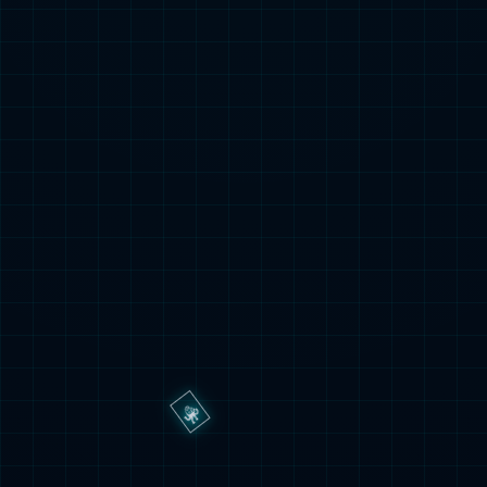
热评文章
法甲
罕见赛程奇观：阿森纳与曼城或在一个月内展开五场巅峰对决
8轮
不勒
0
0
热门文章