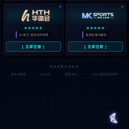
34
615
意甲团灭？联赛榜首国米败走北极圈 尤文亚特兰大均
告负
admin
2026-02-19 08:30:23
意甲
北京时间2月19日，2025-26赛季欧冠淘汰赛附加赛首回合，