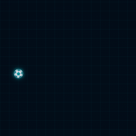
的行列中。Ira Winderman表示，热火是字母哥最有
因打高尔夫会被判刑？詹姆斯回应：有本事就来抓我
可...
北京时间6月8日消息，昨日，意大利全国消费者协会
正式向那不勒斯检察院提起刑事诉讼，起诉詹姆斯将
高尔夫球一颗颗打入地中海的行为，希望调查其使用
曝字母哥对加盟勇士不感兴趣 因不愿意做库里二把手
的高尔夫球是否为可降解材质，...
北京时间6月3日消息，据媒体报道，为了最大化现有
的争冠窗口期，勇士将在交易市场表现活跃，不过，
字母哥对加盟勇士兴趣不大。名记Jake Fischer表示，
字母哥对加盟勇...
热评文章