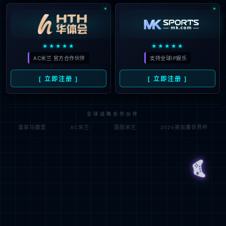
34
615
马刺单场得到133分！创队史季后赛43年来的最高纪录
admin
2026-05-10 20:30:17
nba
搜狐体育消息，北京时间5月7日，NBA季后赛，马刺大胜森林
狼，将总比分改写为1-1.