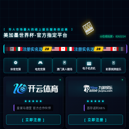
首页
>
nba
完美世界电竞
完美世界电竞作为完美世界品牌官方信息平台，集中展示电竞
赛事内容、平台服务及电竞文化相关信息。完美世界电竞官网
强调电竞与文化的融合，页面设计专业，信息更新及时，帮助
用户全面了解完美世界在电竞领域的布局与发展方向，是官方
权威信息的重要入口。
QQ
邮箱
文章数
阅读量