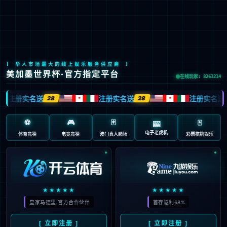
首页
>
英超
完美世界电竞
完美世界电竞作为完美世界品牌官方信息平台，集中展示电竞
赛事内容、平台服务及电竞文化相关信息。完美世界电竞官网
强调电竞与文化的融合，页面设计专业，信息更新及时，帮助
用户全面了解完美世界在电竞领域的布局与发展方向，是官方
权威信息的重要入口。
QQ
邮箱
文章数
阅读量