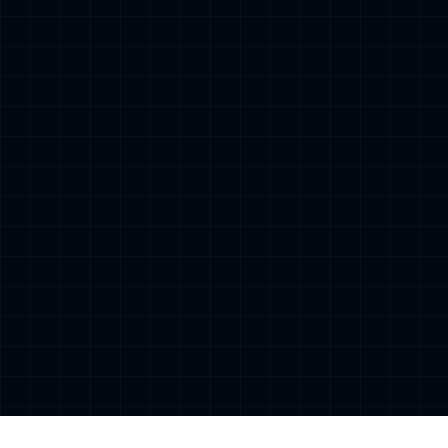
264
站点信息
文章总数:34
页面总数:1
分类总数:7
标签总数:0
评论总数:0
浏览总数:615
Copyright© 2022-2027 完美世界电竞官网 - 竞创非凡，连接世界
版权所有
XML地图