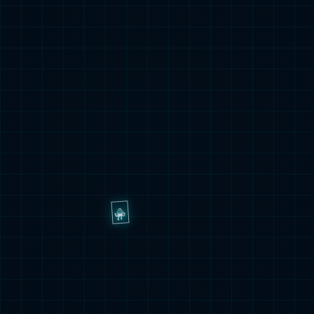
间了。至于签下阿尔瓦雷斯或许需要1亿英镑，这对在本赛季
如果能够双线夺冠的阿森纳来说没有压力，对于依然四大皆空
的阿森纳则是求变的最佳方式。
0
79
# 上一篇：太乱了，意甲一夜两队降级，英超伦敦双雄命悬一线，西甲一球乱局
# 下一篇：2-1！热刺2连胜逃离降级区 重获保级主动权 剩3轮领先西汉姆联1分
相关文章
曝拉什福德无缘被3000万欧元买断，联手巴萨施压老东家，曼联拒绝让步
从快速敲定戈登这笔交易来看，巴萨今年夏窗肯定是
还会有大动作的，但是这一切都和拉什福德关系不
大，他需要做的是说服曼联让他继续留在巴萨。来自
足球热闻：2026年金球奖谁拿？下赛季 英超big6教练都50岁以下
《每日体育报》的消息，拉什福德的...
【2026年金球奖 就看谁能拿欧冠】5月30日的时候，
2025-206欧冠决赛会打响，同时也是巴黎圣日耳曼前
锋登贝莱与阿森纳中场赖斯金球奖争夺。 谁可以带领
谁来接替萨拉赫？曝利物浦关注莱比锡妖星 拜仁巴黎也有意
球队拿到欧冠...
北京时间5月26日消息，英国媒体《镜报》表示，在赛
季最后一天拿到欧冠资格后，利物浦的重点现在慢慢