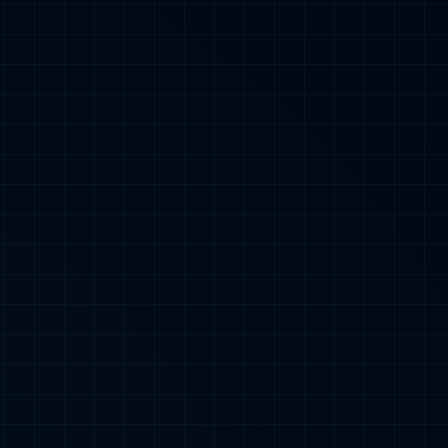
出明显轮换。结
乒赛唯他能扛大
息的空间。对马
旗？
喜讯！北京国安有
更像是一记迟来
望低成本解约斯帕
伊奇 锁定法甲潜
272
力天才中场凯塔
曼联急了！瞄准50
00万欧意甲助攻
赛格局可以被一
王，1人数据碾压
271
升到三十四分，
全场，阿森纳来
万变，也让受影
抢！
马奎尔12万续约曼
联可能性大增！有
别卡塞米罗，留队
深厚球迷基础的
265
机会高于离队
事作出回应，表
毕尔巴鄂竞技VS
巴塞罗那：时间不
定的西甲焦点战
263
在关键周内做出
站点信息
弃竞技”；即便