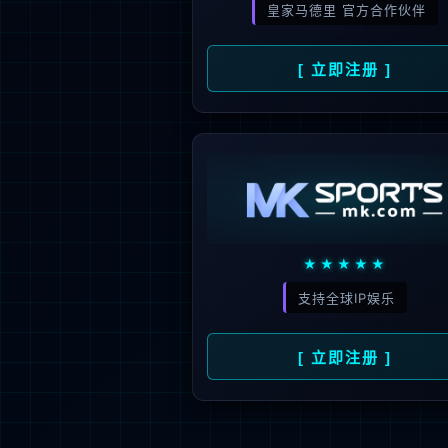
竞官网强调电竞与文化的融合，页面设
计专业，信息更新及时，帮助用户全面
了解完美世界在电竞领域的布局与发展
方向，是官方权威信息的重要入口。
QQ
邮箱
文章数
阅读量
34
615
标签列表
上周末，在皮
场比赛中大规
推到了聚光灯
最近发表
引言：一场引
#
2026-08-07