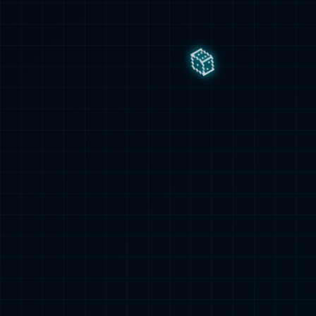
马德里竞技为
AC米兰迅速签约法甲潜力新人，
果，塞维利亚
卡尔迪纳莱加快转会节奏
德里竞技而言
在今年夏季的转...
的外力干预。
#
2026-08-07
保级球队的愤
离谱捡漏！300万拿下意甲实力派
门神，国米双门将内卷悬念拉满
从阿拉维斯到
国米门将位置敲...
场席位安排所
把阿拉维斯和
#
2026-08-07
响的球队不得
足球热闻：2026年金球奖谁拿？
下赛季 英超big6教练都50岁以下
与此同时，塞
【2026年金...
俱乐部，自然
达了自己的立
#
2026-08-07
卧底表现？福克斯全场15投3中仅
皇家贝蒂斯的“
得7分 下赛季薪资5000万
北京时间6月1...
回溯到二〇二
轮换尝试，结
#
2026-08-07