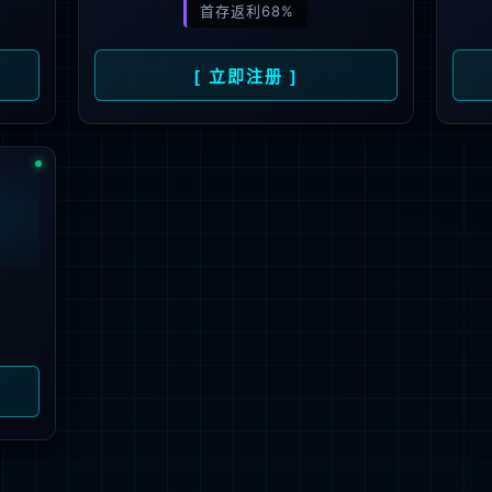
斯胡安球场上演的不只是塞维利亚队一场重要的保级战赢球那么简单——
模轮换、派出多名青训和低级别联赛球员首发的决定，把整个西甲的公平
下。球队此举虽然有其战术层面的考量，但它所激起的余波却远超了比赛
发连锁反应的比赛