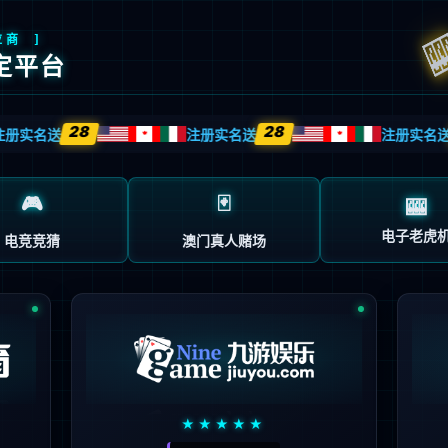
英超
意甲
法甲
德甲
西甲
欧冠
关于我
议升级：马德里竞技轮换触发涟漪，贝蒂斯
回应“放水”质疑
admin
2026-04-15 08:30:02
西甲
米兰迅速签约法甲潜力新人，
客场虽败仍晋级，西甲第13巴列
周日继
迪纳莱加快转会节奏
卡诺惊险进欧协联四强
【附扫盘
0
0