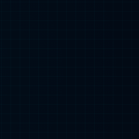
文章总数:34
也要尽量维持联
态。
页面总数:1
分类总数:7
压力，会不会像
标签总数:0
现实又有分寸：
来，争取欧洲席
评论总数:0
浏览总数:615
然会更倾向于给
的蓄意行为。高
情境下的选择画
比赛的首发名单