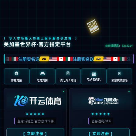
首页
>
欧冠
完美世界电竞
完美世界电竞作为完美世界品牌官方信息平台，集中展示电竞
赛事内容、平台服务及电竞文化相关信息。完美世界电竞官网
强调电竞与文化的融合，页面设计专业，信息更新及时，帮助
用户全面了解完美世界在电竞领域的布局与发展方向，是官方
权威信息的重要入口。
QQ
邮箱
文章数
阅读量