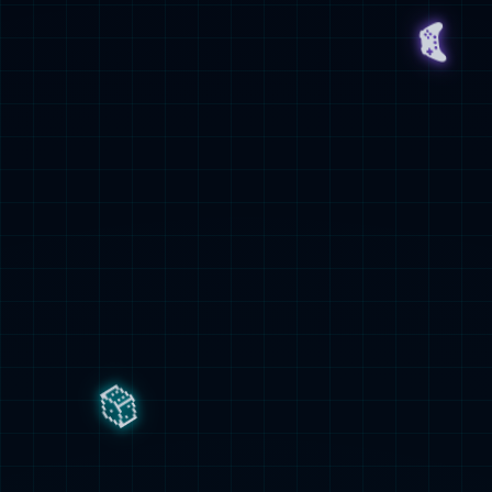
败，追平20年前那支倒在决赛的枪手。历
万达大都会的夜晚还余温未散，马德里竞技
史像一面镜子，2006年那支阿森纳同样小
与阿森纳的欧冠半决赛首回合以一场充满争
组赛不败、淘汰赛稳扎稳打，...
议与戏剧性的平局揭开序幕。对于习惯在低
温与高压中淬炼成钢的马竞球迷来说，那一
2026-05-05 00:30:12
欧冠
96
晚他们不止一次屏住呼吸：视频助理裁判介
入，多次改变判罚，比赛节奏仿佛被反复按
绝境逆袭创惊喜！曼联提前锁定欧冠 动荡赛季迎来救赎
下暂停键，胜负天平在边缘摇摆。 惊魂未
英超争四大战提前落下帷幕，曼联在联赛收
定：阿尔瓦雷斯伤情牵动马德里竞技心弦最
官战来临之前，就凭借积累的积分和巨大的
令红白军团揪心的，是阿尔...
净胜球优势，提前锁定下赛季欧冠参赛资
格，不用受制于最后一轮赛果，稳稳重返欧
2026-05-04 00:30:26
欧冠
86
洲顶级赛事赛场。布莱顿和纽卡斯尔的关键
卡位大战最终战成平局，没能抢到决定命运
曼联VS利物浦：欧冠生死战前夜，13人或缺席，老特拉福德硝烟再起
的三分，彻底失去追赶曼联的机会，间接为
一、巅峰对决，悬念被伤病放大周日，老特
红魔守住欧冠名额扫清外部竞争压力。伯恩
拉福德将上演又一次“双红会”。这场比赛不
茅斯即便理论上存在积分追平...
仅是荣誉之争，更关乎下赛季欧冠门票：利