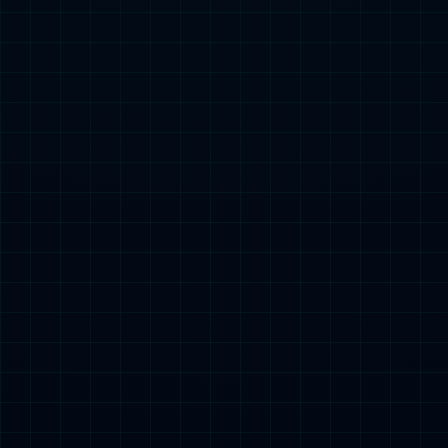
法甲
罕见赛程奇观：阿森纳与曼城或在一个月内展开五场巅峰对决
8轮
不勒
0
0
热门文章
英超-萨拉赫助攻范迪克破门 利物浦1-0桑德兰
距前五2分
289
罕见赛程奇观：阿森纳与曼城或在一个月内展
开五场巅峰对决
273
争四形势骤变：曼联优势有限，切尔西紧追不
舍，利物浦渐显落后
273
德甲再现统治力！樊振东连夺两分显锋芒，国